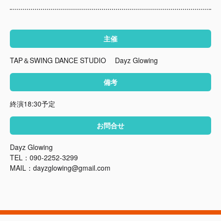
主催
TAP＆SWING DANCE STUDIO Dayz Glowing
備考
終演18:30予定
お問合せ
Dayz Glowing
TEL：090-2252-3299
MAIL：dayzglowing@gmail.com