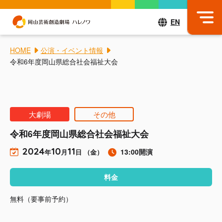
EN
HOME
公演・イベント情報
令和6年度岡山県総合社会福祉大会
大劇場
その他
令和6年度岡山県総合社会福祉大会
2024
10
11
13:00開演
年
月
日 （金）
料金
無料（要事前予約）