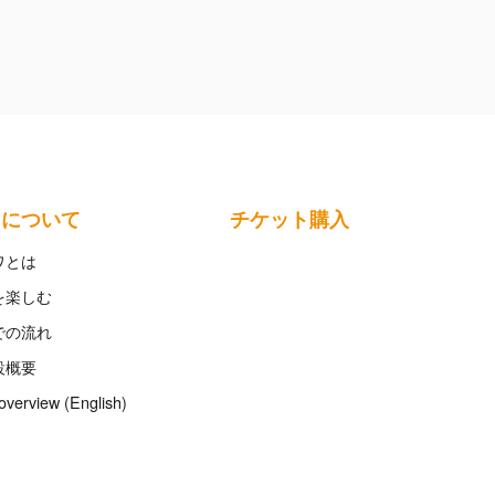
ワについて
チケット購入
ワとは
を楽しむ
での流れ
設概要
overview (English)