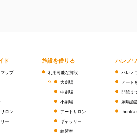
イド
施設を借りる
ハレノ
アマップ
利用可能な施設
ハレノ
場
大劇場
アート
場
中劇場
開館ま
場
小劇場
劇場施
トサロン
アートサロン
theatre 
ラリー
ギャラリー
室
練習室