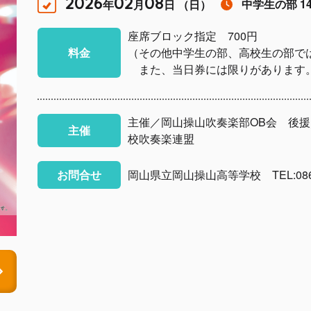
2026
02
08
中学生の部 14
年
月
日 （日）
座席ブロック指定 700円
料金
（その他中学生の部、高校生の部で
また、当日券には限りがあります
主催／岡山操山吹奏楽部OB会 後
主催
校吹奏楽連盟
お問合せ
岡山県立岡山操山高等学校 TEL:086-