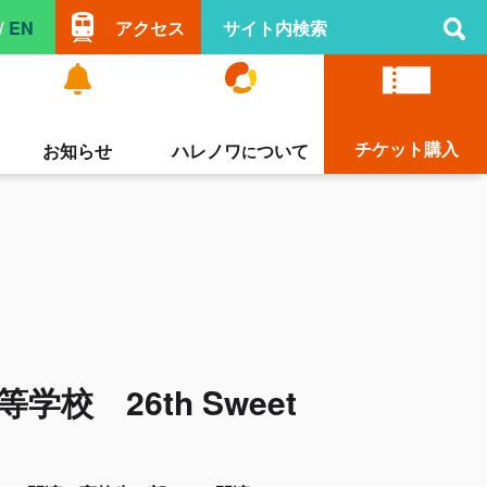
/
EN
アクセス
チケット購入
ハレノワ
ついて
お知らせ
に
校 26th Sweet