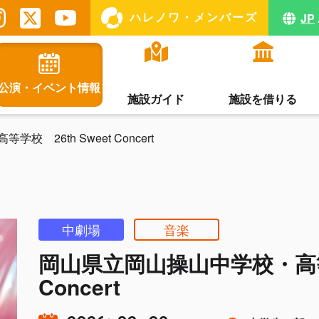
ハレノワ・メンバーズ
JP
公演・イベント情報
施設ガイド
施設を借りる
 26th Sweet Concert
中劇場
音楽
岡山県立岡山操山中学校・高等学
Concert